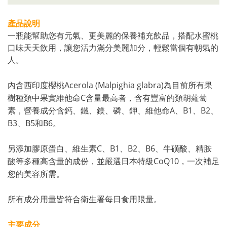
產品說明
一瓶能幫助您有元氣、更美麗的保養補充飲品，搭配水蜜桃
口味天天飲用，讓您活力滿分美麗加分，輕鬆當個有朝氣的
人。
Acerola (Malpighia glabra)
內含西印度櫻桃
為目前所有果
C
樹種類中果實維他命
含量最高者，含有豐富的類胡蘿蔔
A
B1
B2
素，營養成分含鈣、鐵、鎂、磷、鉀、維他命
、
、
、
B3
B5
B6
、
和
。
C
B1
B2
B6
另添加膠原蛋白、維生素
、
、
、
、牛磺酸、精胺
CoQ10
酸等多種高含量的成份，並嚴選日本特級
，一次補足
您的美容所需。
所有成分用量皆符合衛生署每日食用限量。
主要成分