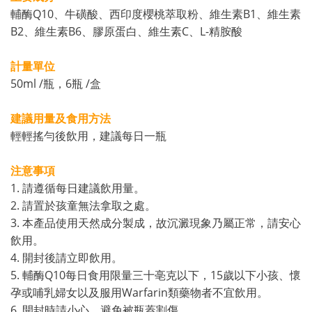
Q10、牛磺酸、西印度櫻桃萃取粉
B1
輔酶
、維生素
、維生素
B2
B6
C
L-
、維生素
、膠原蛋白、維生素
、
精胺酸
計量單位
50ml /
6
/
瓶，
瓶
盒
建議用量及食用方法
輕輕搖勻後飲用，建議每日一瓶
注意事項
1.
請遵循每日建議飲用量。
2.
請置於孩童無法拿取之處。
3.
本產品使用天然成分製成，故沉澱現象乃屬正常，請安心
飲用。
4.
開封後請立即飲用。
5.
Q10
15
輔酶
每日食用限量三十亳克以下，
歲以下小孩、懷
Warfarin
孕或哺乳婦女以及服用
類藥物者不宜飲用。
6.
開封時請小心，避免被瓶蓋割傷。