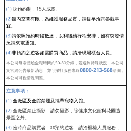
(1)
採預約制，15人成團。
(2)
館內空間有限，為維護服務品質，請提早洽詢參觀事
宜
。
(3)
請依照
預約時段抵達，以利後續行程安排，如有突發情
況請來電通知。
(4)
非預約之遊客如需購買商品，請洽現場櫃台人員。
本公司每場體驗全程時間約50-80分鐘，若遇到特殊狀況，
本公司
0800-213-568
於官網公告最新消息，亦可撥打服務專線
洽詢，
本公司
可視情況調整。
注意事項：
(1)
全廠區及全館禁煙及攜帶寵物入館。
(2)
全廠區禁止攝影，請勿攝影，除健康文化館與花圃造
景區之外。
(3)
臨時商品購買者，非預約遊客，請洽櫃檯人員服務，