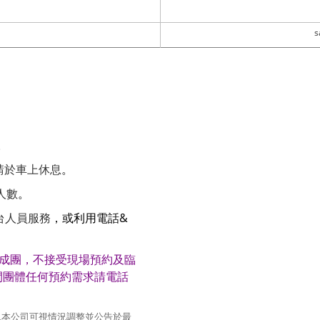
s
。
，請於車上休息
。
人數
。
台人員服務
，或利用電話&
以上成團，不接受現場預約及臨
間團體任何預約需求請電話
況本公司可視情況調整並公告於最