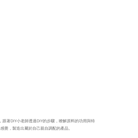
DIY
DIY
，跟著
小老師透過
的步驟，瞭解原料的功用與特
的感覺，製造出屬於自己親自調配的產品。