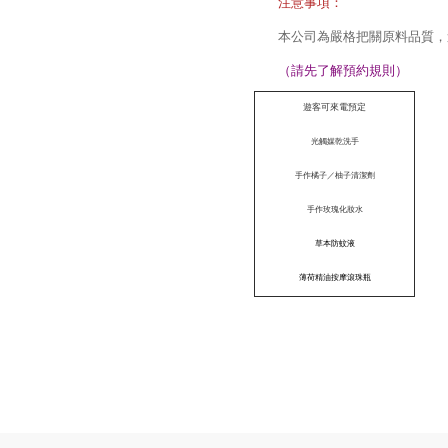
注意事項：
本公司為嚴格把關原料品質，
（請先了解預約規則）
遊客可來電預定
光觸媒乾洗手
手作橘子／柚子清潔劑
手作玫瑰化妝水
草本防蚊液
薄荷精油按摩滾珠瓶