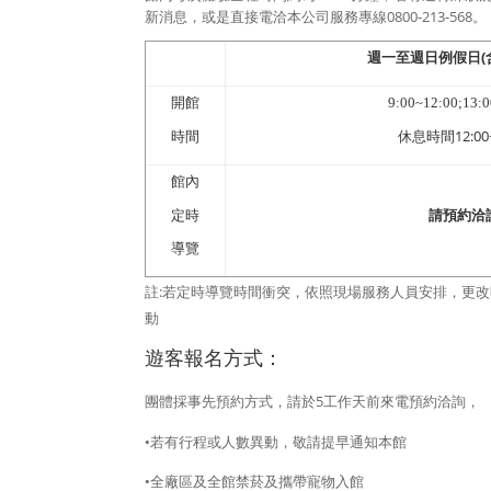
0800-213-568
新消息，或是直接電洽本公司服務專線
。
(
週一至週日例假日
開館
9:00~12:00;13:
12:00
時間
休息時間
館內
請預約洽
定時
導覽
:
註
若定時導覽時間衝突，依照現場服務人員安排，更改
動
遊客報名方式：
5
團體採事先預約方式，請於
工作天前來電預約
洽詢
，
•若有行程或人數異動，敬請提早通知本館
•全廠區及全館禁菸及攜帶寵物入館