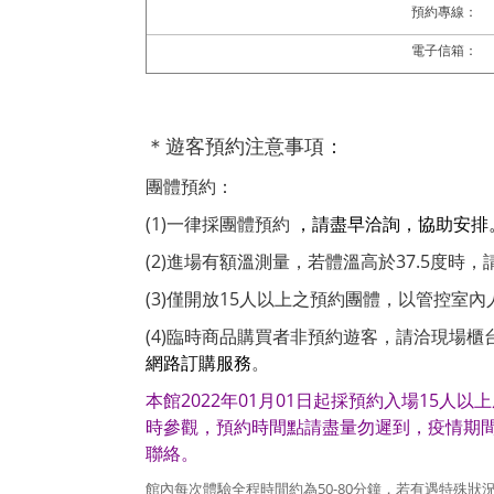
預約專線：
電子信箱：
＊遊客預約注意事項：
團體預約：
(1)一律採團體預約
，請盡早洽詢，協助安排
(2)進場有額溫測量，若體溫高於37.5度時
(3)僅開放15人以上之預約團體，以管控室內
(4)臨時商品購買者非預約遊客，請洽現場櫃
網路訂購服務
。
本館2022年01月01日起採預約入場15人
時參觀，預約時間點請盡量勿遲到
，疫情期
聯絡。
50-80
館內每次體驗全程時間約為
分鐘，若有遇特殊狀